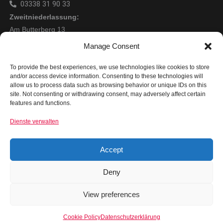
03338 31 90 33
Zweitniederlassung:
Am Butterberg 13
04651 Bad Lausick
Manage Consent
0173 5920959
Mitglied bei:
To provide the best experiences, we use technologies like cookies to store
and/or access device information. Consenting to these technologies will
allow us to process data such as browsing behavior or unique IDs on this
site. Not consenting or withdrawing consent, may adversely affect certain
features and functions.
Dienste verwalten
Rechtliches
Impressum
Accept
Datenschutz
Deny
AGB für Auftraggeber
AGB für Subunternehmer
View preferences
Cookie Policy
Datenschutzerklärung