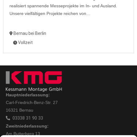
realisiert spannende Messeprojekte im In- und Ausland.
Unsere vielfältigen Projekte reichen von…
Bernau bei Berlin
Vollzeit
Hauptniederlassung:
Carl-Friedrich-Benz-Str. 27
16321 Bernau
03338 31 90 33
Zweitniederlassung:
Am Butterberg 13