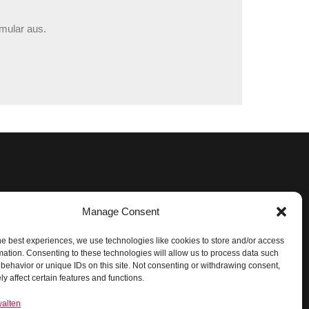
mular aus.
Manage Consent
Rechtliches
Impressum
he best experiences, we use technologies like cookies to store and/or access
mation. Consenting to these technologies will allow us to process data such
Datenschutz
behavior or unique IDs on this site. Not consenting or withdrawing consent,
AGB für Auftraggeber
y affect certain features and functions.
AGB für Subunternehmer
walten