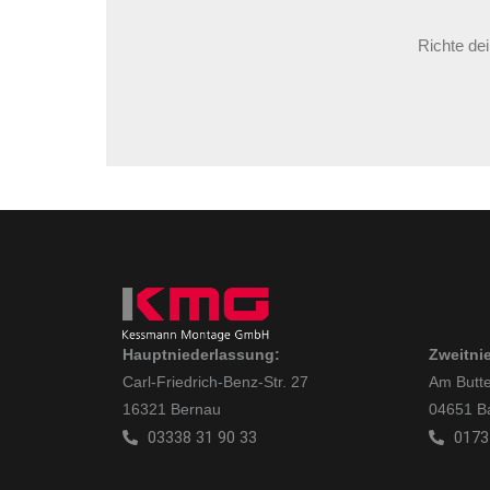
Richte de
Hauptniederlassung:
Zweitni
Carl-Friedrich-Benz-Str. 27
Am Butte
16321 Bernau
04651 B
03338 31 90 33
0173