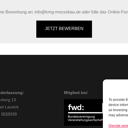
ine Bewerbung an: info@kmg-messebau.de oder fülle das Online-For
JETZT BEWERBEN
ederlassung:
Mitglied bei:
rberg 13
To provide t
device infor
ad Lausick
as browsing 
 5920959
may adversel
Dienste ver