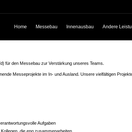
Home
Messebau
Innenausbau
Andere Leist
w/d) für den Messebau zur Verstärkung unseres Teams.
de Messeprojekte im In- und Ausland. Unsere vielfältigen Projekt
verantwortungsvolle Aufgaben
nd Kollegen, die eng zusammenarbeiten