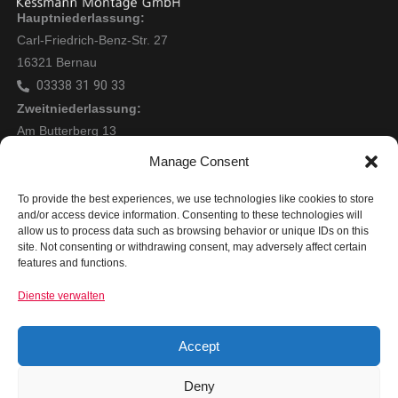
Hauptniederlassung:
Carl-Friedrich-Benz-Str. 27
16321 Bernau
03338 31 90 33
Zweitniederlassung:
Am Butterberg 13
04651 Bad Lausick
Manage Consent
0173 5920959
Mitglied bei:
To provide the best experiences, we use technologies like cookies to store
and/or access device information. Consenting to these technologies will
allow us to process data such as browsing behavior or unique IDs on this
site. Not consenting or withdrawing consent, may adversely affect certain
features and functions.
Dienste verwalten
Rechtliches
Impressum
Accept
Datenschutz
Deny
AGB für Auftraggeber