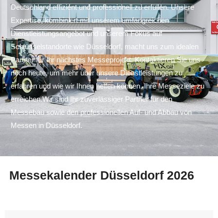
Deutschland effizient und professionell zu erfüllen. Unsere
Expertise, kombiniert mit unserem umfangreichen
Dienstleistungsangebot und unserem Fokus auf
Schlüsselstandorte wie Düsseldorf, macht uns zum idealen
Partner für Ihr nächstes Messeprojekt. Kontaktieren Sie uns
noch heute, um mehr über unsere Dienstleistungen zu
erfahren und wie wir Ihnen helfen können, Ihre Messeziele zu
erreichen.Wir sind Ihr zuverlässiger Partner für den
Messebau sowie den professionellen Auf- und Abbau von
Messen in Düsseldorf.
Messekalender Düsseldorf 2026