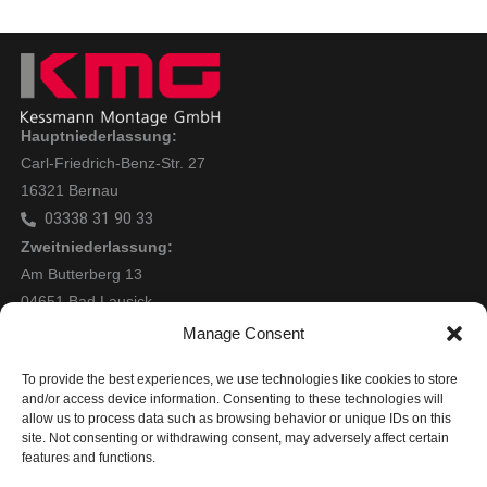
Hauptniederlassung:
Carl-Friedrich-Benz-Str. 27
16321 Bernau
03338 31 90 33
Zweitniederlassung:
Am Butterberg 13
04651 Bad Lausick
0173 5920959
Manage Consent
Mitglied bei:
To provide the best experiences, we use technologies like cookies to store
and/or access device information. Consenting to these technologies will
allow us to process data such as browsing behavior or unique IDs on this
site. Not consenting or withdrawing consent, may adversely affect certain
features and functions.